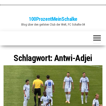
Zum
Inhalt
springen
100ProzentMeinSchalke
Blog über den geilsten Club der Welt, FC Schalke 04
Schlagwort:
Antwi-Adjei