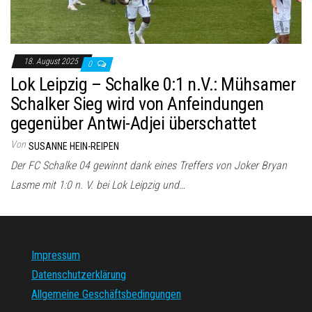
18. August 2025
0
Lok Leipzig – Schalke 0:1 n.V.: Mühsamer
Schalker Sieg wird von Anfeindungen
gegenüber Antwi-Adjei überschattet
Von
SUSANNE HEIN-REIPEN
Der FC Schalke 04 gewinnt dank eines Treffers von Joker Bryan
Lasme mit 1:0 n. V. bei Lok Leipzig und…
Impressum
Datenschutzerklärung
Allgemeine Geschäftsbedingungen