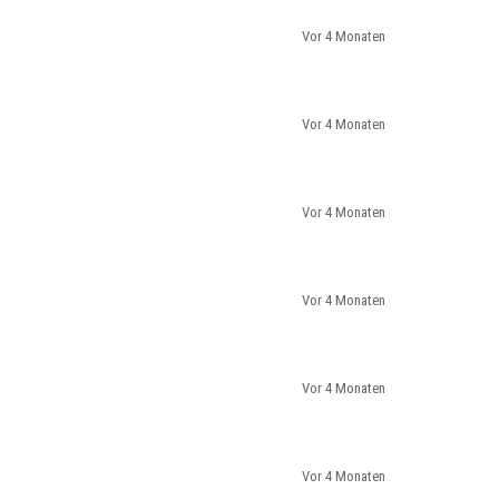
Vor 4 Monaten
Vor 4 Monaten
Vor 4 Monaten
Vor 4 Monaten
Vor 4 Monaten
Vor 4 Monaten