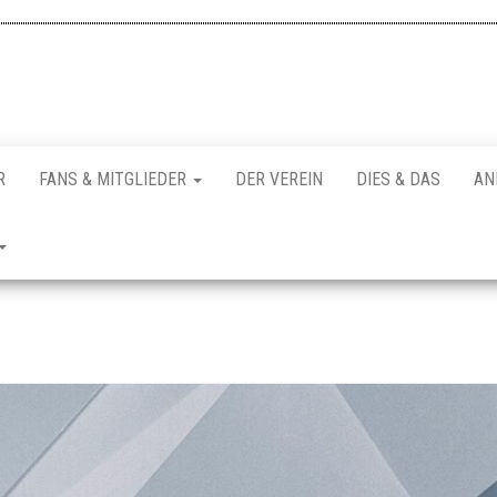
R
FANS & MITGLIEDER
DER VEREIN
DIES & DAS
AN