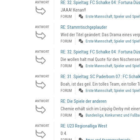
RE: 32. Spieltag: FC Schalke 04 : Fortuna Dü
ANTWORT
JAAA! Kenan!!
FORUM
Erste Mannschaft, Spieler und Spie
RE: Stammtischgeplauder
ANTWORT
Wird der Titel geändert: Das Drama eines ver
FORUM
Erste Mannschaft, Spieler und Spie
RE: 32. Spieltag: FC Schalke 04 : Fortuna Dü
ANTWORT
Die wollen halt mal Quote für den Nischensen
FORUM
Erste Mannschaft, Spieler und Spie
RE: 31. Spieltag: SC Paderborn 07 : FC Schal
ANTWORT
Boah, ist das geil. Ein tolles Team, ein toller T
FORUM
Erste Mannschaft, Spieler und Spie
RE: Die Spiele der anderen
ANTWORT
Chemie erhält sich im Leipzig-Derby mit eine
FORUM
Bundesliga, Konkurrenz und Fußball
RE: U23 Regionalliga West
ANTWORT
0:4.