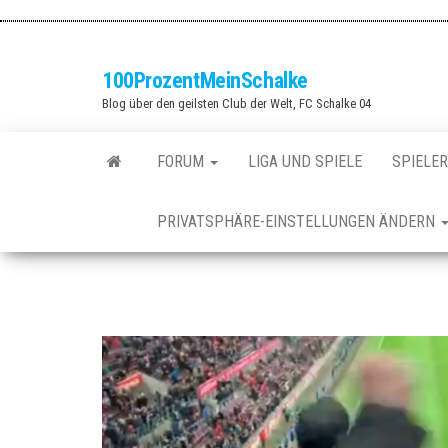
Zum
Inhalt
springen
100ProzentMeinSchalke
Blog über den geilsten Club der Welt, FC Schalke 04
FORUM
LIGA UND SPIELE
SPIELER
PRIVATSPHÄRE-EINSTELLUNGEN ÄNDERN