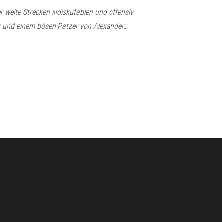
er weite Strecken indiskutablen und offensiv
g und einem bösen Patzer von Alexander…