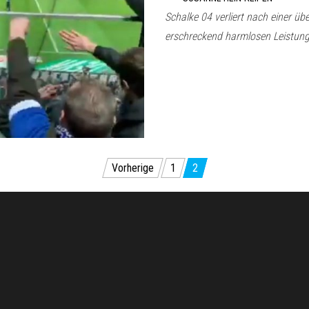
Schalke 04 verliert nach einer üb
erschreckend harmlosen Leistun
Vorherige
1
2