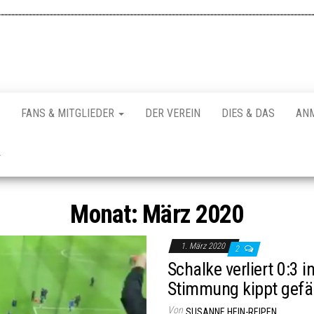
FANS & MITGLIEDER
DER VEREIN
DIES & DAS
AN
Monat:
März 2020
1. März 2020
2
Schalke verliert 0:3 i
Stimmung kippt gefä
Von
SUSANNE HEIN-REIPEN