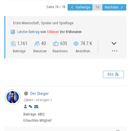
Seite 74 / 78
Vorherige
Nächstes
Erste Mannschaft, Spieler und Spieltage
Letzter Beitrag
von
S04ever
Vor 8 Monaten
1,161
40
635
74.7 K
Beiträge
Benutzer
Reactions
Ansichten
RSS
Der Steiger
(@der-steiger)
Beiträge: 6822
Erlauchtes Mitglied