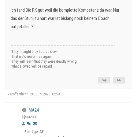
Ich fand Die PK gut weil die komplette Kompetenz da war. Nur
das der Stuhl zu hart war ist bislang noch keinem Coach
aufgefallen ?
They thought they had us down
That we'd never rise again
They will learn that they were deadly wrong
What's owed will be repaid
Veröffentlicht : 20. Juni 2025 12:50
MA24
(@ma24)
Beiträge: 431