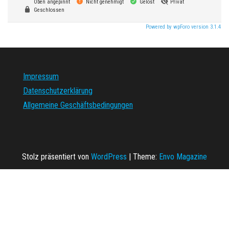
Oben angepinnt
Nicht genehmigt
Gelöst
Privat
Geschlossen
Powered by wpForo version 3.1.4
Impressum
Datenschutzerklärung
Allgemeine Geschäftsbedingungen
Stolz präsentiert von
WordPress
|
Theme:
Envo Magazine