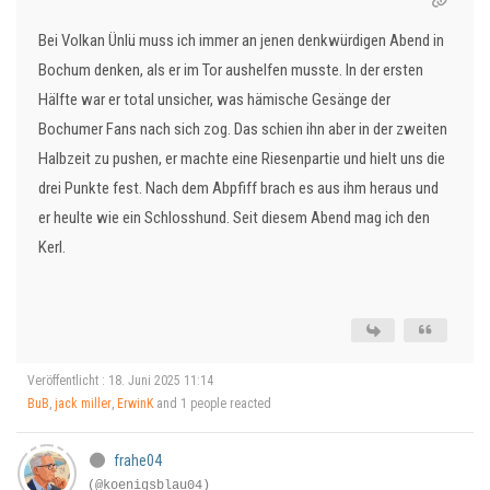
Bei Volkan Ünlü muss ich immer an jenen denkwürdigen Abend in
Bochum denken, als er im Tor aushelfen musste. In der ersten
Hälfte war er total unsicher, was hämische Gesänge der
Bochumer Fans nach sich zog. Das schien ihn aber in der zweiten
Halbzeit zu pushen, er machte eine Riesenpartie und hielt uns die
drei Punkte fest. Nach dem Abpfiff brach es aus ihm heraus und
er heulte wie ein Schlosshund. Seit diesem Abend mag ich den
Kerl.
Veröffentlicht : 18. Juni 2025 11:14
BuB
,
jack miller
,
ErwinK
and 1 people reacted
frahe04
(@koenigsblau04)