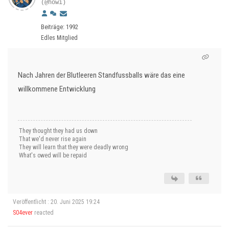
(@howi)
Beiträge: 1992
Edles Mitglied
Nach Jahren der Blutleeren Standfussballs wäre das eine
willkommene Entwicklung
They thought they had us down
That we'd never rise again
They will learn that they were deadly wrong
What's owed will be repaid
Veröffentlicht : 20. Juni 2025 19:24
S04ever
reacted