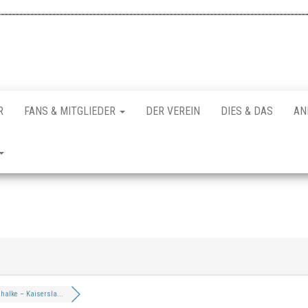
R
FANS & MITGLIEDER
DER VEREIN
DIES & DAS
AN
halke – Kaisersla...