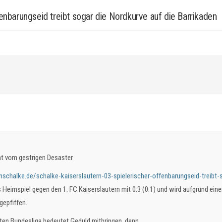
fenbarungseid treibt sogar die Nordkurve auf die Barrikaden
ht vom gestrigen Desaster
chalke.de/schalke-kaiserslautern-03-spielerischer-offenbarungseid-treibt-s
s Heimspiel gegen den 1. FC Kaiserslautern mit 0:3 (0:1) und wird aufgrund ein
gepfiffen.
ten Bundesliga bedeutet Geduld mitbringen, denn...