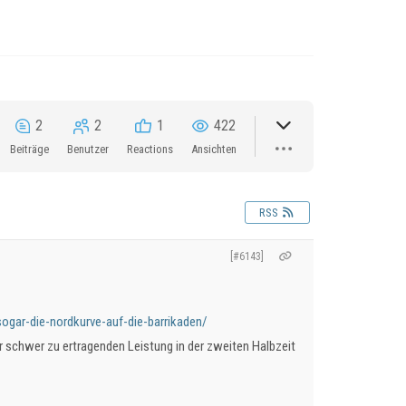
2
2
1
422
Beiträge
Benutzer
Reactions
Ansichten
RSS
[#6143]
ogar-die-nordkurve-auf-die-barrikaden/
er schwer zu ertragenden Leistung in der zweiten Halbzeit