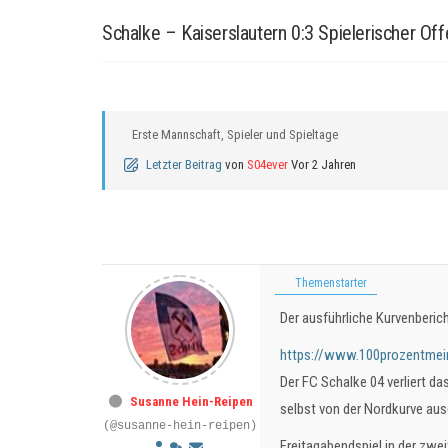
Schalke – Kaiserslautern 0:3 Spielerischer Of
Erste Mannschaft, Spieler und Spieltage
Letzter Beitrag
von
S04ever
Vor 2 Jahren
Themenstarter
Der ausführliche Kurvenberic
https://www.100prozentmeins
Der FC Schalke 04 verliert da
Susanne Hein-Reipen
selbst von der Nordkurve aus
(@susanne-hein-reipen)
Freitagabendspiel in der zwei