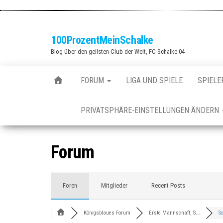
Zum
Inhalt
springen
100ProzentMeinSchalke
Blog über den geilsten Club der Welt, FC Schalke 04
FORUM
LIGA UND SPIELE
SPIELE
PRIVATSPHÄRE-EINSTELLUNGEN ÄNDERN
Forum
Foren
Mitglieder
Recent Posts
Königsblaues Forum
Erste Mannschaft, S...
Sc