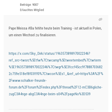
Beiträge: 9007
Erlauchtes Mitglied
Pape Meissa #Ba fehlte heute beim Training - ist aktuell in Polen,
um einen Wechsel zu finalisieren.
https://x.com/Sky_Dirk/status/1963573898970022346?
ref_src=twsrc%5Etfw%7Ctwcamp%5Etweetembed%7Ctwterm
%5E1963573898970022346%7Ctwgr%5E3fccf45cc9f7888703682
2c759e518ef8f03fff0%7Ctwcon%5Es1_&ref_url=https%3A%2F%
2Fwww.schalker-freunde-
forum.de%2Fforum%2Findex.php%3Fthread%2F12-mC3B6gliche-
zugC3A4nge-abgC3A4nge-beim-s04%2FpageNo%3D539