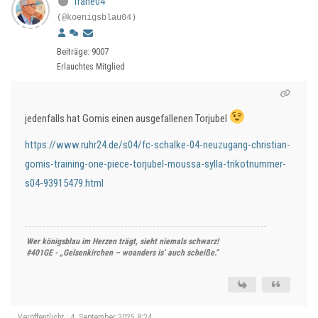
frahe04
(@koenigsblau04)
Beiträge: 9007
Erlauchtes Mitglied
jedenfalls hat Gomis einen ausgefallenen Torjubel
https://www.ruhr24.de/s04/fc-schalke-04-neuzugang-christian-
gomis-training-one-piece-torjubel-moussa-sylla-trikotnummer-
s04-93915479.html
Wer königsblau im Herzen trägt, sieht niemals schwarz!
#401GE - „Gelsenkirchen – woanders is’ auch scheiße.“
Veröffentlicht : 4. September 2025 8:24