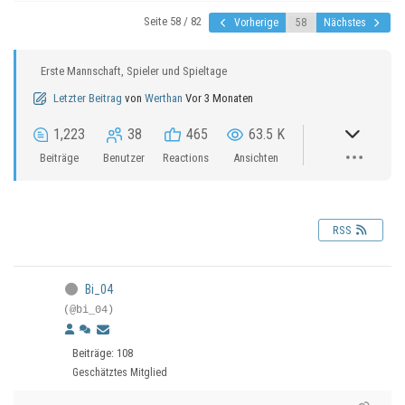
Seite 58 / 82
Vorherige
Nächstes
Erste Mannschaft, Spieler und Spieltage
Letzter Beitrag
von
Werthan
Vor 3 Monaten
1,223
38
465
63.5 K
Beiträge
Benutzer
Reactions
Ansichten
RSS
Bi_04
(@bi_04)
Beiträge: 108
Geschätztes Mitglied