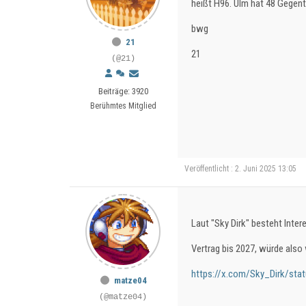
heißt H96. Ulm hat 48 Gegent
bwg
21
21
(@21)
Beiträge: 3920
Berühmtes Mitglied
Veröffentlicht : 2. Juni 2025 13:05
Laut "Sky Dirk" besteht Intere
Vertrag bis 2027, würde also
https://x.com/Sky_Dirk/st
matze04
(@matze04)