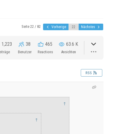
Seite 22 / 82
Vorherige
Nächstes
1,223
38
465
63.6 K
eiträge
Benutzer
Reactions
Ansichten
RSS
↑
↑