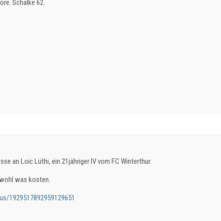
ore. Schalke 62.
sse an Loic Lüthi, ein 21jähriger IV vom FC Winterthur.
 wohl was kosten.
atus/1929517892959129651