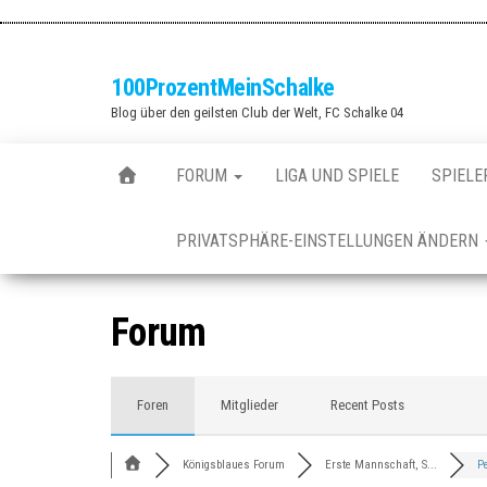
Zum
Inhalt
springen
100ProzentMeinSchalke
Blog über den geilsten Club der Welt, FC Schalke 04
FORUM
LIGA UND SPIELE
SPIELE
PRIVATSPHÄRE-EINSTELLUNGEN ÄNDERN
Forum
Foren
Mitglieder
Recent Posts
Königsblaues Forum
Erste Mannschaft, S...
Pe