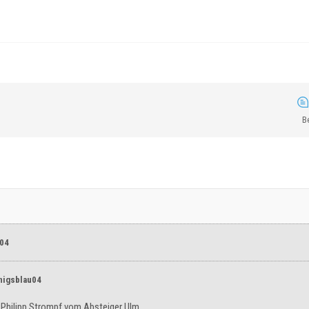
B
e04
nigsblau04
V
Philipp Strompf vom Absteiger Ulm