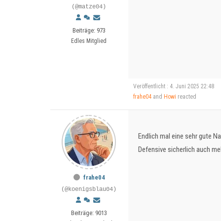
(@matze04)
Beiträge: 973
Edles Mitglied
Veröffentlicht : 4. Juni 2025 22:48
frahe04
and
Howi
reacted
Endlich mal eine sehr gute Nac
Defensive sicherlich auch meh
frahe04
(@koenigsblau04)
Beiträge: 9013