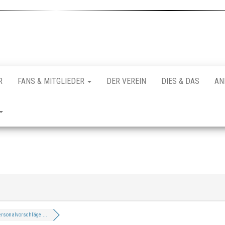
R
FANS & MITGLIEDER
DER VEREIN
DIES & DAS
AN
rsonalvorschläge ...