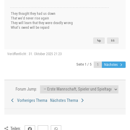
They thought they had us down
That we'd never rise again
They will learn that they were deadly wrong
What's owed will be repaid
Veröffentlicht : 31. Oktober 2025 21:23
Seite 1 / 5
Nächstes
Forum Jump:
Vorheriges Thema
Nächstes Thema
Teilen: