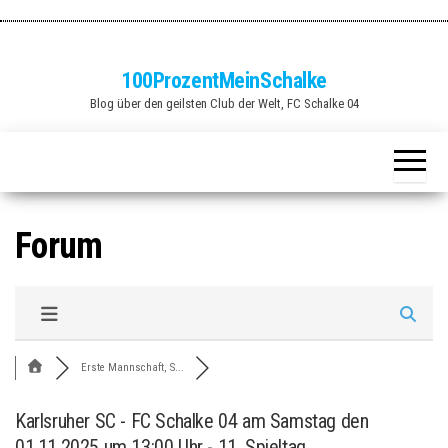
Zum
Inhalt
springen
100ProzentMeinSchalke
Blog über den geilsten Club der Welt, FC Schalke 04
Forum
Erste Mannschaft, S...
Karlsruher SC - FC Schalke 04 am Samstag den
01.11.2025 um 13:00 Uhr - 11. Spieltag