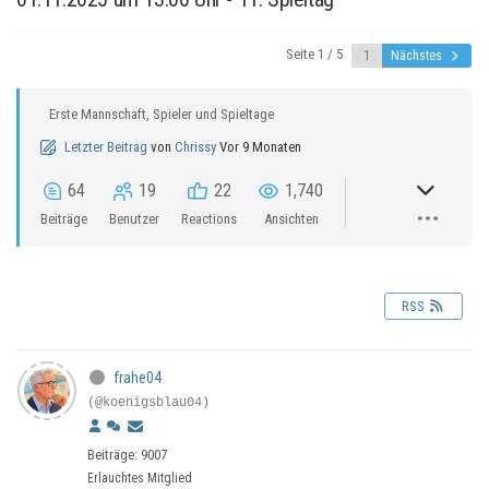
Seite 1 / 5
Nächstes
Erste Mannschaft, Spieler und Spieltage
Letzter Beitrag
von
Chrissy
Vor 9 Monaten
64
19
22
1,740
Beiträge
Benutzer
Reactions
Ansichten
RSS
frahe04
(@koenigsblau04)
Beiträge: 9007
Erlauchtes Mitglied