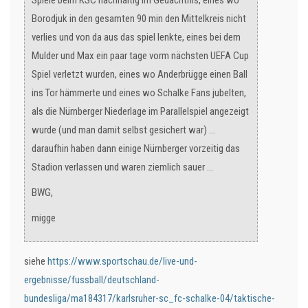
Spiele beim KSC nachhaltig im Gedächtnis, eines wo
Borodjuk in den gesamten 90 min den Mittelkreis nicht
verlies und von da aus das spiel lenkte, eines bei dem
Mulder und Max ein paar tage vorm nächsten UEFA Cup
Spiel verletzt wurden, eines wo Anderbrügge einen Ball
ins Tor hämmerte und eines wo Schalke Fans jubelten,
als die Nürnberger Niederlage im Parallelspiel angezeigt
wurde (und man damit selbst gesichert war) ...
daraufhin haben dann einige Nürnberger vorzeitig das
Stadion verlassen und waren ziemlich sauer ...
BWG,
migge
siehe
https://www.sportschau.de/live-und-
ergebnisse/fussball/deutschland-
bundesliga/ma184317/karlsruher-sc_fc-schalke-04/taktische-