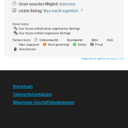
Unser neuestes Mitglied:
lexmovea
Letzter Beitrag:
Was macht eigentlich...?
Forum Icons:
Das Forum enthält keine ungelesenen Beiträge
Das Forum enthält ungelesene Beiträge
Themen-Icons:
Unbeantwortet
Beantwortet
Aktiv
Heiß
Oben angepinnt
Nicht genehmigt
Gelöst
Privat
Geschlossen
Powered by wpForo version 3.1.4
Impressum
Datenschutzerklärung
Allgemeine Geschäftsbedingungen