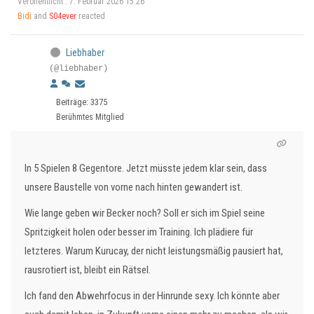
Veröffentlicht : 7. Februar 2026 15:26
Bidi
and
S04ever
reacted
Liebhaber
(@liebhaber)
Beiträge: 3375
Berühmtes Mitglied
In 5 Spielen 8 Gegentore. Jetzt müsste jedem klar sein, dass
unsere Baustelle von vorne nach hinten gewandert ist.
Wie lange geben wir Becker noch? Soll er sich im Spiel seine
Spritzigkeit holen oder besser im Training. Ich plädiere für
letzteres. Warum Kurucay, der nicht leistungsmäßig pausiert hat,
rausrotiert ist, bleibt ein Rätsel.
Ich fand den Abwehrfocus in der Hinrunde sexy. Ich könnte aber