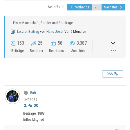
Seite 7 / 11
Vorherige
Nächstes
Erste Mannschaft, Spieler und Spieltage
Letzter Beitrag
von
Hans Josef
Vor 6 Monaten
153
25
58
3,387
Beiträge
Benutzer
Reactions
Ansichten
RSS
Bidi
(@bidi)
Beiträge: 1888
Edles Mitglied