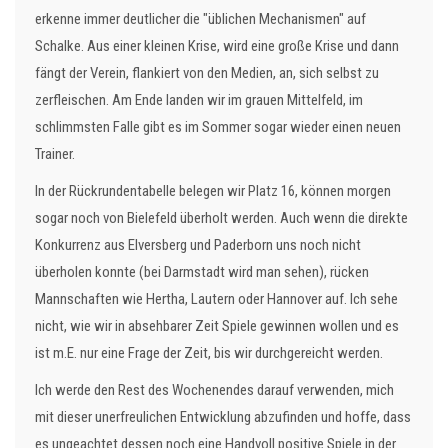
erkenne immer deutlicher die "üblichen Mechanismen" auf
Schalke. Aus einer kleinen Krise, wird eine große Krise und dann
fängt der Verein, flankiert von den Medien, an, sich selbst zu
zerfleischen. Am Ende landen wir im grauen Mittelfeld, im
schlimmsten Falle gibt es im Sommer sogar wieder einen neuen
Trainer.
In der Rückrundentabelle belegen wir Platz 16, können morgen
sogar noch von Bielefeld überholt werden. Auch wenn die direkte
Konkurrenz aus Elversberg und Paderborn uns noch nicht
überholen konnte (bei Darmstadt wird man sehen), rücken
Mannschaften wie Hertha, Lautern oder Hannover auf. Ich sehe
nicht, wie wir in absehbarer Zeit Spiele gewinnen wollen und es
ist m.E. nur eine Frage der Zeit, bis wir durchgereicht werden.
Ich werde den Rest des Wochenendes darauf verwenden, mich
mit dieser unerfreulichen Entwicklung abzufinden und hoffe, dass
es ungeachtet dessen noch eine Handvoll positive Spiele in der