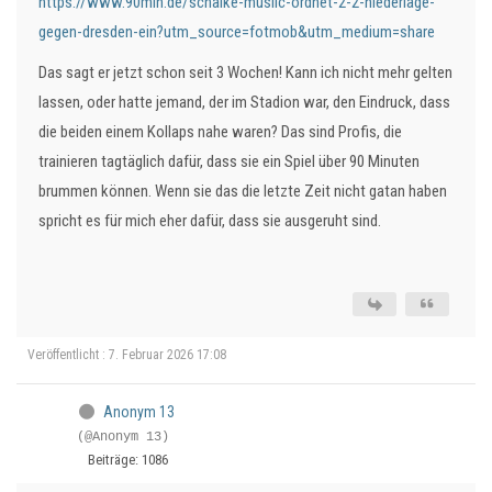
https://www.90min.de/schalke-muslic-ordnet-2-2-niederlage-
gegen-dresden-ein?utm_source=fotmob&utm_medium=share
Das sagt er jetzt schon seit 3 Wochen! Kann ich nicht mehr gelten
lassen, oder hatte jemand, der im Stadion war, den Eindruck, dass
die beiden einem Kollaps nahe waren? Das sind Profis, die
trainieren tagtäglich dafür, dass sie ein Spiel über 90 Minuten
brummen können. Wenn sie das die letzte Zeit nicht gatan haben
spricht es für mich eher dafür, dass sie ausgeruht sind.
Veröffentlicht : 7. Februar 2026 17:08
Anonym 13
(@Anonym 13)
Beiträge: 1086