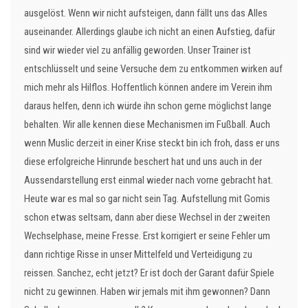
ausgelöst. Wenn wir nicht aufsteigen, dann fällt uns das Alles
auseinander. Allerdings glaube ich nicht an einen Aufstieg, dafür
sind wir wieder viel zu anfällig geworden. Unser Trainer ist
entschlüsselt und seine Versuche dem zu entkommen wirken auf
mich mehr als Hilflos. Hoffentlich können andere im Verein ihm
daraus helfen, denn ich würde ihn schon gerne möglichst lange
behalten. Wir alle kennen diese Mechanismen im Fußball. Auch
wenn Muslic derzeit in einer Krise steckt bin ich froh, dass er uns
diese erfolgreiche Hinrunde beschert hat und uns auch in der
Aussendarstellung erst einmal wieder nach vorne gebracht hat.
Heute war es mal so gar nicht sein Tag. Aufstellung mit Gomis
schon etwas seltsam, dann aber diese Wechsel in der zweiten
Wechselphase, meine Fresse. Erst korrigiert er seine Fehler um
dann richtige Risse in unser Mittelfeld und Verteidigung zu
reissen. Sanchez, echt jetzt? Er ist doch der Garant dafür Spiele
nicht zu gewinnen. Haben wir jemals mit ihm gewonnen? Dann