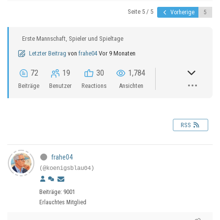
Seite 5 / 5
Vorherige
Erste Mannschaft, Spieler und Spieltage
Letzter Beitrag
von
frahe04
Vor 9 Monaten
72
19
30
1,784
Beiträge
Benutzer
Reactions
Ansichten
RSS
frahe04
(@koenigsblau04)
Beiträge: 9001
Erlauchtes Mitglied