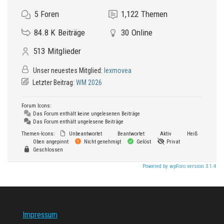
5
Foren
1,122
Themen
84.8 K
Beiträge
30
Online
513
Mitglieder
Unser neuestes Mitglied:
lexmovea
Letzter Beitrag:
WM 2026
Forum Icons:
Das Forum enthält keine ungelesenen Beiträge
Das Forum enthält ungelesene Beiträge
Themen-Icons:
Unbeantwortet
Beantwortet
Aktiv
Heiß
Oben angepinnt
Nicht genehmigt
Gelöst
Privat
Geschlossen
Powered by wpForo version 3.1.4
Impressum